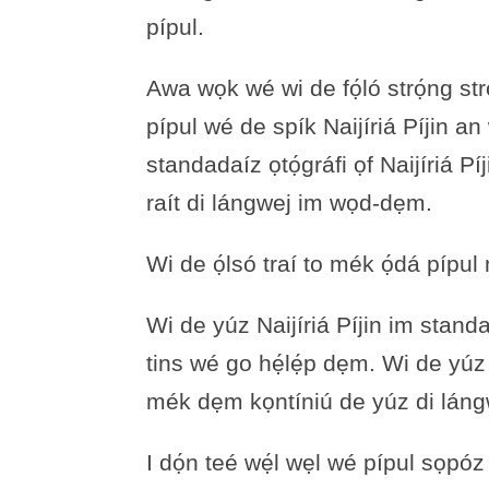
pípul.
Awa wọk wé wi de fọ́ló strọ́ng strọn
pípul wé de spík Naijíriá Píjin 
standadaíz ọtọ́gráfi ọf Naijíriá Pi
raít di lángwej im wọd-dẹm.
Wi de ọ́lsó traí to mék ọ́dá pípul 
Wi de yúz Naijíriá Píjin im stand
tins wé go hẹ́lẹ́p dẹm. Wi de yúz kọm
mék dẹm kọntíniú de yúz di lángw
I dọ́n teé wẹ́l wẹl wé pípul sọpóz 