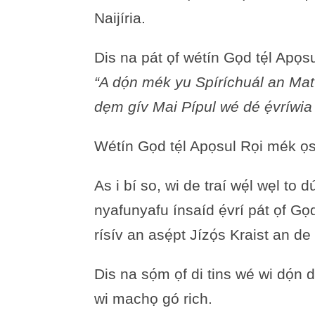
Naijíria.
Dis na pát ọf wétín Gọd tẹ́l Apọsu
“A dọ́n mék yu Spíríchuál an Mat
dẹm gív Mai Pípul wé dé ẹ́vríwi
Wétín Gọd tẹ́l Apọsul Rọi mék ọs 
As i bí so, wi de traí wẹ́l wẹl t
nyafunyafu ínsaíd ẹ́vrí pát ọf Gọd 
rísív an asẹ́pt Jízọ́s Kraist an de 
Dis na sọ́m ọf di tins wé wi dọ́n du
wi machọ gó rich.