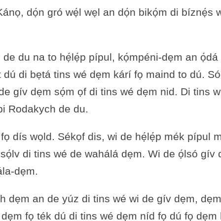
́nọ, dọ́n gró wẹ́l wẹl an dọ́n bikọ́m di bíznẹ́s we
nẹs de du na to hẹ́lẹ́p pípul, kọ́mpéni-dẹm an ọ́
ít dú di bẹtá tins wé dẹm kárí fọ maind to dú. So
 gív dẹm sọ́m ọf di tins wé dẹm nid. Di tins wé w
́ bi Rodakych de du.
́ fọ dís wọld. Sékọf dis, wi de hẹ́lẹ́p mék pípul 
́lv di tins wé de wahálá dẹm. Wi de ọ́lsó gív
hála-dẹm.
ch dẹm an de yúz di tins wé wi de gív dẹm, dẹm l
m fọ ték dú di tins wé dẹm níd fọ dú fọ dẹm lai