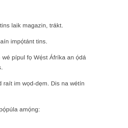
tins laik magazin, trákt.
aín impọ́tánt tins.
wé pípul fọ Wẹ́st Áfríka an ọ́dá
s.
nd raít im wọd-dẹm. Dis na wétín
pọ́púla amọ́ng: