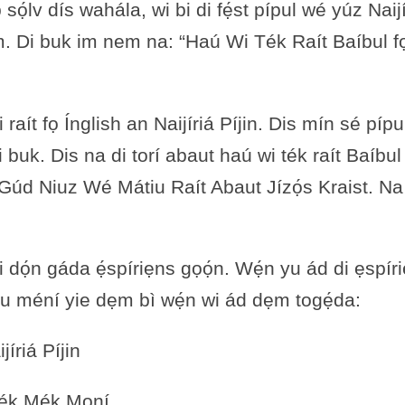
p sọ́lv dís wahála, wi bi di fẹ́st pípul wé yúz Naiji
 am. Di buk im nem na: “Haú Wi Ték Raít Baíbul fọ
ít fọ Ínglish an Naijíriá Píjin. Dis mín sé pípul
di buk. Dis na di torí abaut haú wi ték raít Baíbul 
 di Gúd Niuz Wé Mátiu Raít Abaut Jízọ́s Kraist. Na 
 dọ́n gáda ẹ́spíriẹns gọọ́n. Wẹ́n yu ád di ẹspír
áu méní yie dẹm bì wẹ́n wi ád dẹm togẹ́da:
́riá Píjin
́k Mék Mọní