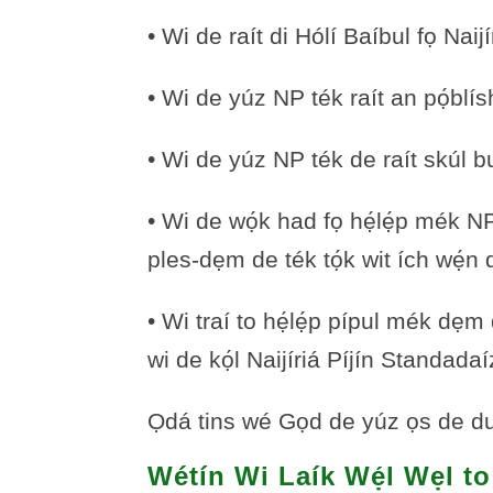
• Wi de raít di Hólí Baíbul fọ Naijí
• Wi de yúz NP ték raít an pọ́bli
• Wi de yúz NP ték de raít skúl bu
• Wi de wọ́k had fọ hẹ́lẹ́p mék N
ples-dẹm de ték tọ́k wit ích wẹ́n 
• Wi traí to hẹ́lẹ́p pípul mék dẹ
wi de kọ́l Naijíriá Píjín Standadaí
Ọdá tins wé Gọd de yúz ọs de du n
Wétín Wi Laík Wẹ́l Wẹl t