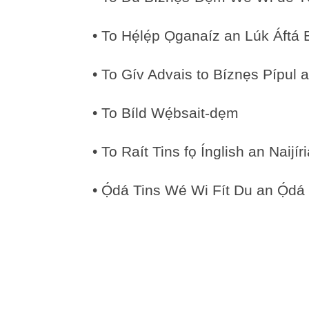
• To Hẹ́lẹ́p Ọganaíz an Lúk Áftá
• To Gív Advais to Bíznẹs Pípul
• To Bíld Wẹ́bsait-dẹm
• To Raít Tins fọ Ínglish an Naijíria
• Ọ́dá Tins Wé Wi Fít Du an Ọ́da