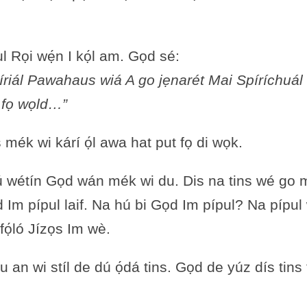
l Rọi wẹ́n I kọ́l am. Gọd sé:
íriál Pawahaus wiá A go jẹnarét Mai Spíríchuál 
a fọ wọld…”
mék wi kárí ọ́l awa hat put fọ di wọk.
o dú wétín Gọd wán mék wi du. Dis na tins wé go
Im pípul laif. Na hú bi Gọd Im pípul? Na pípul w
fọ́ló Jízọs Im wè.
 an wi stíl de dú ọ́dá tins. Gọd de yúz dís tins 