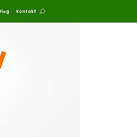
Blọg
Kọ́ntakt