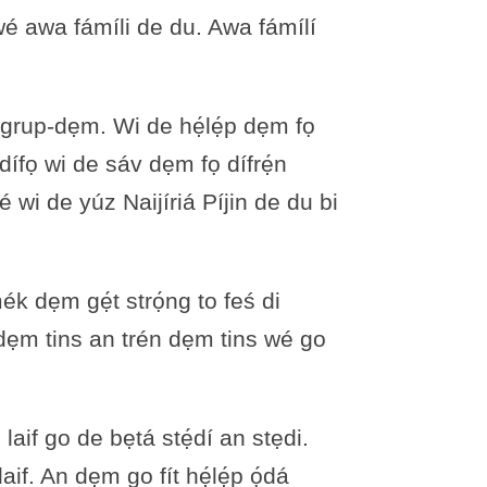
́ awa fámíli de du. Awa fámílí
dá grup-dẹm. Wi de hẹ́lẹ́p dẹm fọ
́dífọ wi de sáv dẹm fọ dífrẹ́n
i de yúz Naijíriá Píjin de du bi
mék dẹm gẹ́t strọ́ng to feś di
 dẹm tins an trén dẹm tins wé go
aif go de bẹtá stẹ́dí an stẹdi.
f. An dẹm go fít hẹ́lẹ́p ọ́dá