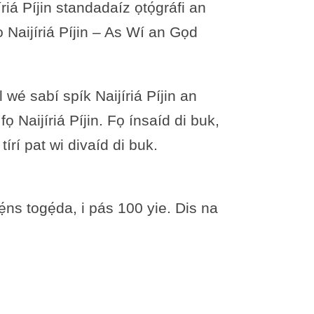
́riá Píjin standadaíz ọtọ́gráfi an
 Naijíriá Píjin – As Wí an Gọd
 wé sabí spík Naijíriá Píjin an
fọ Naijíriá Píjin. Fọ ínsaíd di buk,
tírí pat wi divaíd di buk.
iẹ́ns togẹ́da, i pás 100 yie. Dis na