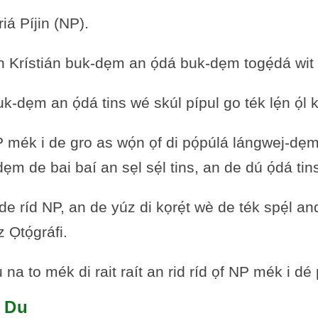
riá Píjin (NP).
́sh Krístián buk-dẹm an ọ́dá buk-dẹm togẹ́dá wit 
k-dẹm an ọ́dá tins wé skúl pípul go ték lẹ́n ọ́l k
P mék i de gro as wọ́n ọf di pọ́púlá lángwej-dẹm 
dẹm de bai baí an sẹl sẹ́l tins, an de dú ọ́dá tin
m de ríd NP, an de yúz di kọrẹ́t wè de ték spẹ́l a
z Ọtọ́gráfi.
a to mék di rait raít an rid ríd ọf NP mék i dé 
o Du