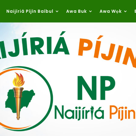
Naijíriá Píjín Baíbul
Awa Buk
Awa Wọk