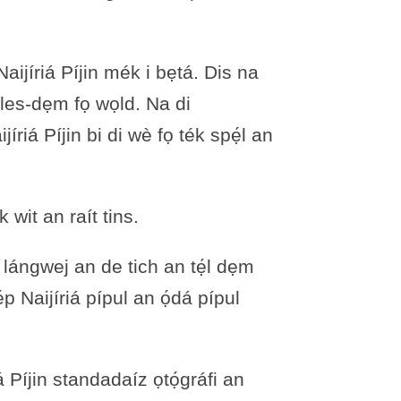
ijíriá Píjin mék i bẹtá. Dis na
dá ples-dẹm fọ wọld. Na di
́riá Píjin bi di wè fọ ték spẹ́l an
k wit an raít tins.
 di lángwej an de tich an tẹ́l dẹm
 Naijíriá pípul an ọ́dá pípul
á Píjin standadaíz ọtọ́gráfi an