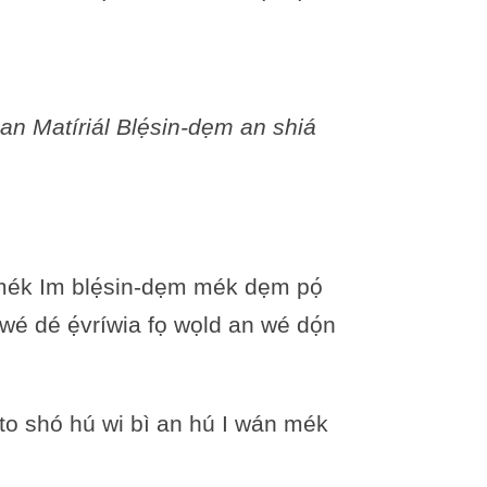
an Matíriál Blẹ́sin-dẹm an shiá
 mék Im blẹ́sin-dẹm mék dẹm pọ́
é dé ẹ́vríwia fọ wọld an wé dọ́n
to shó hú wi bì an hú I wán mék