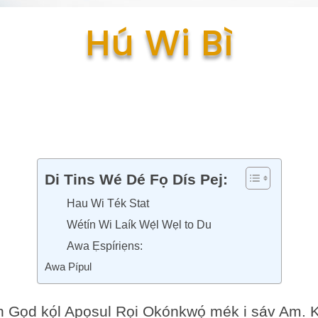
Hú Wi Bì
Di Tins Wé Dé Fọ Dís Pej:
Hau Wi Ték Stat
Wétín Wi Laík Wẹ́l Wẹl to Du
Awa Ẹspíriẹns:
Awa Pípul
ẹ́n Gọd kọ́l Apọsul Rọi Okónkwọ́ mék i sáv Am.