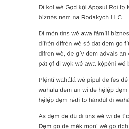
Di kọl wé Gọd kọ́l Apọsul Rọi fọ Ka
bíznẹ́s nem na Rodakych LLC.
Di mén tins wé awa fámílí bíz
dífrẹ́n dífrẹ́n wè só dat dẹm go f
difrẹn wè, de gív dẹm advais an de
pát ọf di wọk wé awa kọ́péni we
Plẹ́ntí wahálá wé pípul de fes de
wahala dẹm an wi de hẹ́lẹ́p dẹm sọ
hẹ́lẹ́p dẹm rédí to hándúl di wa
As dẹm de dú di tins wé wi de tí
Dẹm go de mék mọní wé go rích dẹ