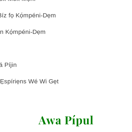
 Bíz fọ Kọ́mpéni-Dẹm
 an Kọ́mpéni-Dẹm
́ Píjin
́ Ẹspíriẹns Wé Wi Gẹt
Awa Pípul