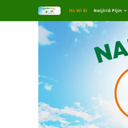
Hú Wi Bì
Naijíriá Píjin