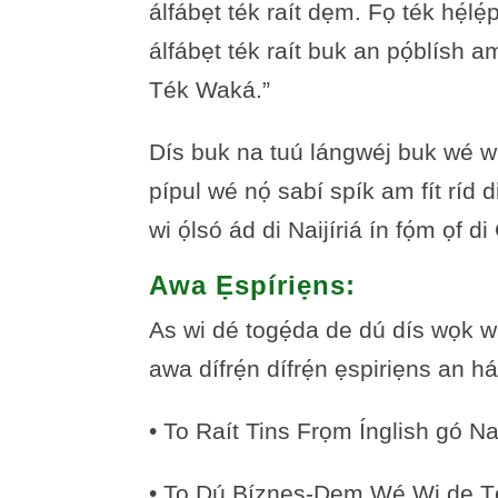
álfábẹt ték raít dẹm. Fọ ték hẹ́lẹ́
álfábẹt ték raít buk an pọ́blísh
Ték Waká.”
Dís buk na tuú lángwéj buk wé wi ra
pípul wé nọ́ sabí spík am fít ríd 
wi ọ́lsó ád di Naijíriá ín fọ́m ọf
Awa Ẹspíriẹns:
As wi dé togẹ́da de dú dís wọk wi
awa dífrẹ́n dífrẹ́n ẹspiriẹns an h
• To Raít Tins Frọm Ínglish gó Naiji
• To Dú Bíznẹs-Dẹm Wé Wi de Te