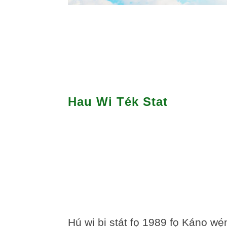
Hau Wi Ték Stat
Hú wi bi stát fọ 1989 fọ Káno w