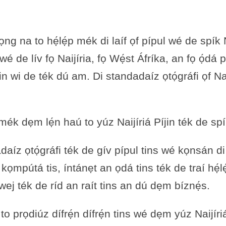
g na to hẹ́lẹ́p mék di laíf ọf pípul wé de spík Na
an wé de lív fọ Naijíria, fọ Wẹ́st Áfríka, an fọ ọ́
́jin wi de ték dú am. Di standadaíz ọtọ́gráfi ọf Naiji
mék dẹm lẹ́n haú to yúz Naijíriá Píjin ték de spí
adaíz ọtọ́gráfi ték de gív pípul tins wé kọnsán
pútá tis, íntánẹt an ọdá tins ték de traí hẹ́lẹ́p
ej ték de ríd an raít tins an dú dẹm bíznẹ́s.
to prọdiúz dífrẹ́n dífrẹ́n tins wé dẹm yúz Naijíri