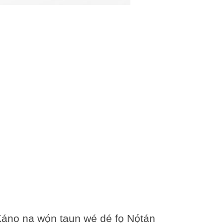
 Káno na wọ́n taun wé dé fọ Nọ́tán