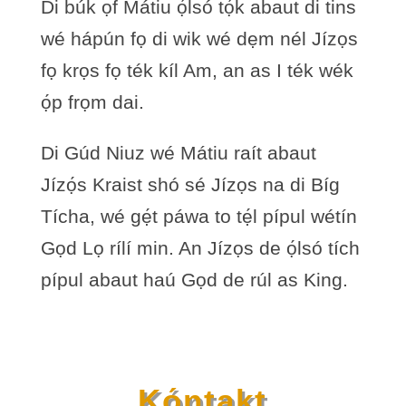
Di búk ọf Mátiu ọ́lsó tọ́k abaut di tins
wé hápún fọ di wik wé dẹm nél Jízọs
fọ krọs fọ ték kíl Am, an as I ték wék
ọ́p frọm dai.
Di Gúd Niuz wé Mátiu raít abaut
Jízọ́s Kraist shó sé Jízọs na di Bíg
Tícha, wé gẹ́t páwa to tẹ́l pípul wétín
Gọd Lọ rílí min. An Jízọs de ọ́lsó tích
pípul abaut haú Gọd de rúl as King.
Kọ́ntakt