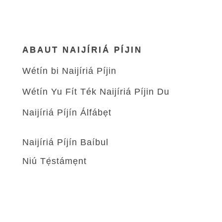
ABAUT NAIJÍRIÁ PÍJIN
Wétín bi Naijíriá Píjin
Wétín Yu Fít Ték Naijíriá Píjin Du
Naijíriá Píjín Álfábẹt
Naijíriá Píjín Baíbul
Niú Tẹ́stámẹnt