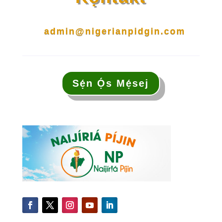
admin@nigerianpidgin.com
Sẹ́n Ọ́s Mẹ́sej