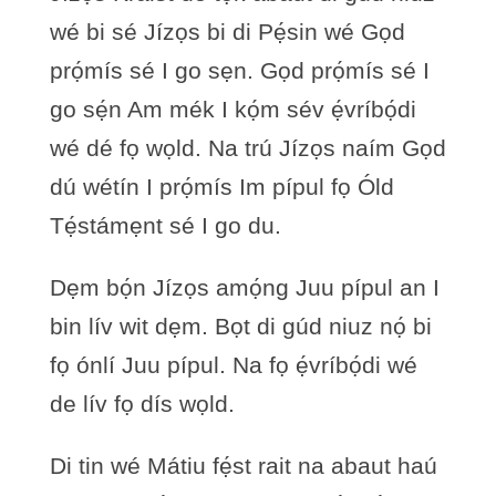
wé bi sé Jízọs bi di Pẹ́sin wé Gọd
prọ́mís sé I go sẹn. Gọd prọ́mís sé I
go sẹ́n Am mék I kọ́m sév ẹ́vríbọ́di
wé dé fọ wọld. Na trú Jízọs naím Gọd
dú wétín I prọ́mís Im pípul fọ Óld
Tẹ́stámẹnt sé I go du.
Dẹm bọ́n Jízọs amọ́ng Juu pípul an I
bin lív wit dẹm. Bọt di gúd niuz nọ́ bi
fọ ónlí Juu pípul. Na fọ ẹ́vríbọ́di wé
de lív fọ dís wọld.
Di tin wé Mátiu fẹ́st rait na abaut haú