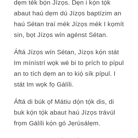
dẹm ték bọ́n Jízọs. Dẹn i kọ́n tọ́k
abaut haú dẹm dú Jízọs baptízim an
haú Sétan traí mék Jízọs mék I kọmít
sin, bọt Jízọs wín agénst Sétan.
Áftá Jízọs wín Sétan, Jízọs kọ́n stát
Im mínístrí wọk wé bi to prích to pípul
an to tích dẹm an to kiọ́ sík pípul. I
stát Im wọk fọ Gálíli.
Áftá di búk ọf Mátiu dọ́n tọ́k dis, di
buk kọ́n tọ́k abaut haú Jízọs trávúl
frọm Gálíli kọ́n gó Jẹrúsálẹm.