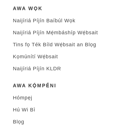
AWA WỌK
Naijíriá Píjín Baíbúl Wọk
Naijíriá Píjín Mẹ́mbáshíp Wẹ́bsait
Tins fọ Ték Bíld Wẹ́bsait an Blọg
Kọmúnítí Wẹ́bsait
Naijíriá Píjín KLDR
AWA KỌ́MPÉNI
Hómpẹj
Hú Wi Bì
Blọg