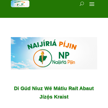
Di Gúd Niuz Wé Mátiu Raít Abaut
Jízọ́s Kraist