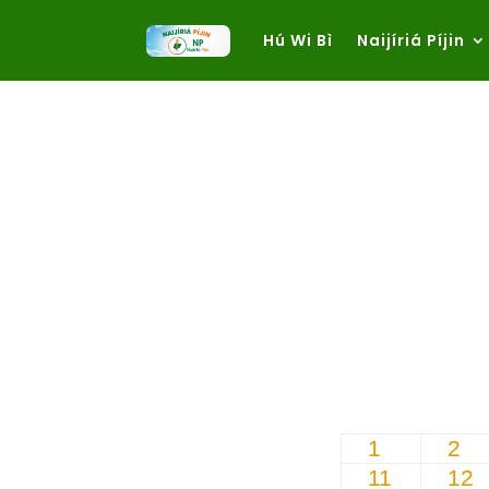
Hú Wi Bì
Naijíriá Píjin
1
2
11
12