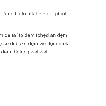
énítin fọ ték hẹ́lẹ́p di pípul
ẹm de taí fọ dẹm fọ́hẹd an dẹm
ọ sé di bọks-dẹm wé dẹm mek
k dẹm dé lọng wẹ́l wẹl.