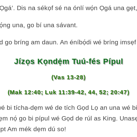
 ‘Ọgá’. Dis na sékọf sé na ónlí wọ́n Ọgá una gẹt
ọ́ng una, go bí una sávant.
Gọd go bríng am daun. An éníbọ́di wé bríng ims
Jízọs Kọndẹ́m Tuú-fés Pípul
(Vas 13-28)
(Mak 12:40; Luk 11:39-42, 44, 52; 20:47)
́ bi tícha-dẹm wé de tích Gọd Lọ an una wé bi Fa
 dẹm nọ́ go bi pípul wé Gọd de rúl as King. Una
sẹ́pt Am mék dẹm dú so!