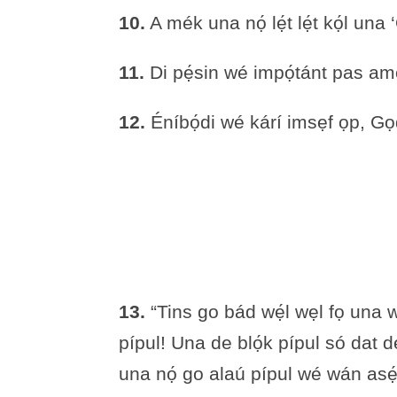
10.
A mék una nọ́ lẹ́t lẹ́t kọ́l una
11.
Di pẹ́sin wé impọ́tánt pas am
12.
Éníbọ́di wé kárí imsẹf ọp, 
13.
“Tins go bád wẹ́l wẹl fọ una we
pípul! Una de blọ́k pípul só dat
una nọ́ go alaú pípul wé wán a