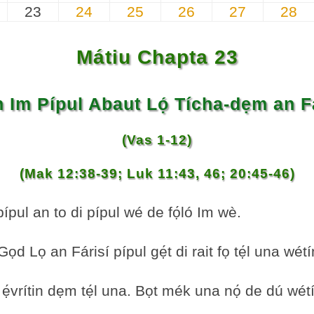
23
24
25
26
27
28
Mátiu Chapta 23
 Im Pípul Abaut Lọ́ Tícha-dẹm an Fá
(Vas 1-12)
(Mak 12:38-39; Luk 11:43, 46; 20:45-46)
pípul an to di pípul wé de fọ́ló Im wè.
Gọd Lọ an Fárisí pípul gẹ́t di rait fọ tẹ́l una wé
 ẹ́vrítin dẹm tẹ́l una. Bọt mék una nọ́ de dú wé