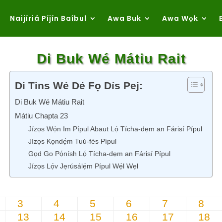
Naijíriá Píjín Baíbul
Awa Buk
Awa Wọk
Di Buk Wé Mátiu Rait
Di Tins Wé Dé Fọ Dís Pej:
Di Buk Wé Mátiu Rait
Mátiu Chapta 23
Jízọs Wọ́n Im Pípul Abaut Lọ́ Tícha-dẹm an Fárisí Pípul
Jízọs Kọndẹ́m Tuú-fés Pípul
Gọd Go Pọ́nísh Lọ́ Tícha-dẹm an Fárisí Pípul
Jízọs Lọ́v Jẹrúsálẹ́m Pípul Wẹ́l Wẹl
3
4
5
6
7
8
13
14
15
16
17
18