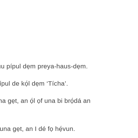
ọ Juu pípul dẹm preya-haus-dẹm.
́pul de kọ́l dẹm ‘Tícha’.
una gẹt, an ọ́l ọf una bi brọ́dá an
́ una gẹt, an I dé fọ hẹ́vun.