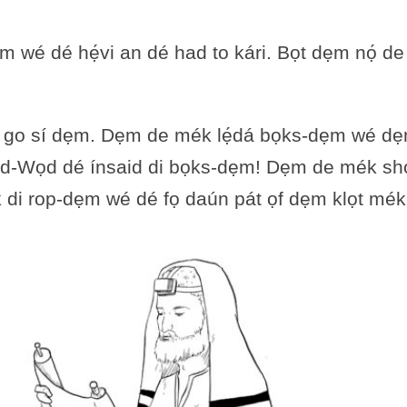
é dé hẹ́vi an dé had to kári. Bọt dẹm nọ́ de dú 
pul go sí dẹm. Dẹm de mék lẹ́dá bọks-dẹm wé d
d-Wọd dé ínsaid di bọks-dẹm! Dẹm de mék sh
́k di rop-dẹm wé dé fọ daún pát ọf dẹm klọt mé