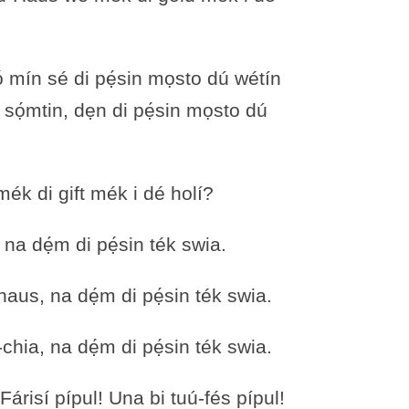
ọ́ mín sé di pẹ́sin mọsto dú wétín
 dú sọ́mtin, dẹn di pẹ́sin mọsto dú
́k di gift mék i dé holí?
ta, na dẹ́m di pẹ́sin ték swia.
haus, na dẹ́m di pẹ́sin ték swia.
-chia, na dẹ́m di pẹ́sin ték swia.
isí pípul! Una bi tuú-fés pípul!