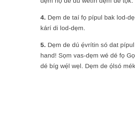
dẹm nọ́ de dú wétín dẹm de tọk.
4.
Dẹm de taí fọ pípul bak lod-dẹm w
kárí di lod-dẹm.
5.
Dẹm de dú ẹ́vrítin só dat pí
hand! Sọm vas-dẹm wé dé fọ Gọ
dé bíg wẹ́l wẹl. Dẹm de ọ́lsó me