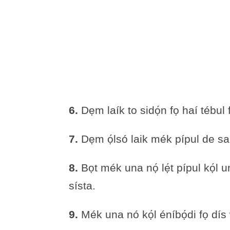
6.
Dẹm laík to sidọ́n fọ haí téb
7.
Dẹm ọ́lsó laik mék pípul de sa
8.
Bọt mék una nọ́ lẹ́t pípul kọ́l u
sísta.
9.
Mék una nó kọ́l éníbọ́di fọ dí