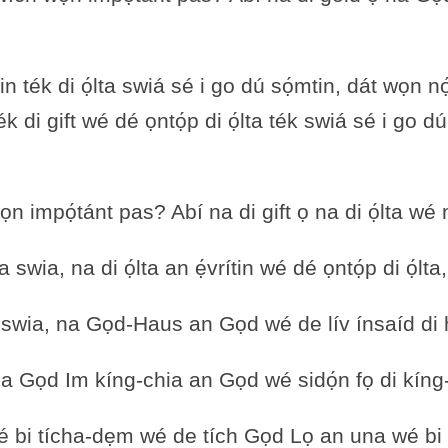
sin ték di ọ́lta swiá sé i go dú sọ́mtin, dát wọn n
ték di gift wé dé ọntọ́p di ọ́lta ték swiá sé i go
n impọ́tánt pas? Abí na di gift ọ na di ọ́lta wé me
́lta swia, na di ọ́lta an ẹ́vrítin wé dé ọntọ́p di ọ́l
 swia, na Gọd-Haus an Gọd wé de lív ínsaíd di 
 na Gọd Im kíng-chia an Gọd wé sidọ́n fọ di kíng
bi tícha-dẹm wé de tích Gọd Lọ an una wé bi Fár