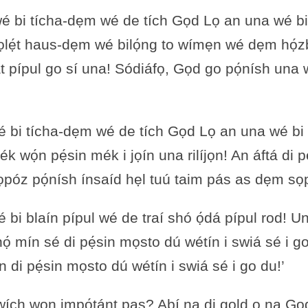
́ bi tícha-dẹm wé de tích Gọd Lọ an una wé bi Fa
k kọlẹ́t haus-dẹm wé bilọ́ng to wímẹn wé dẹm h
at pípul go sí una! Sódiáfọ, Gọd go pọ́nísh una w
bi tícha-dẹm wé de tích Gọd Lọ an una wé bi Fár
mék wọ́n pẹ́sin mék i jọín una rilíjọn! An áftá di
óz pọ́nísh ínsaíd hẹl tuú taim pás as dẹm sọp
bi blaín pípul wé de traí shó ọ́dá pípul rod! U
ọ́ mín sé di pẹ́sin mọsto dú wétín i swiá sé i go
di pẹ́sin mọsto dú wétín i swiá sé i go du!’
a wích wọn impọ́tánt pas? Abí na di gold ọ na G