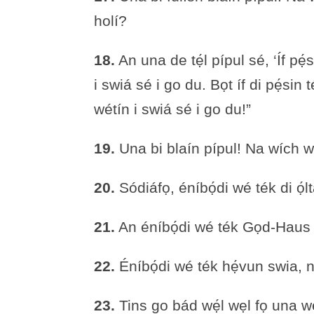
holí?
18.
An una de tẹ́l pípul sé, ‘Íf pẹ́
i swiá sé i go du. Bọt íf di pẹ́sin 
wétín i swiá sé i go du!”
19.
Una bi blaín pípul! Na wích wọ
20.
Sódiáfọ, éníbọ́di wé ték di ọ
21.
An éníbọ́di wé ték Gọd-Haus
22.
Éníbọ́di wé ték hẹ́vun swia,
23.
Tins go bád wẹ́l wẹl fọ una wé 