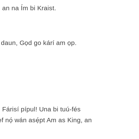
, an na Ím bi Kraist.
ẹf daun, Gọd go kárí am ọp.
́risí pípul! Una bi tuú-fés
sẹf nọ́ wán asẹ́pt Am as King, an