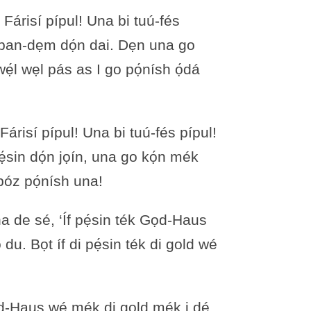
́risí pípul! Una bi tuú-fés
ọ́zban-dẹm dọ́n dai. Dẹn una go
ẹ́l wẹl pás as I go pọ́nísh ọ́dá
isí pípul! Una bi tuú-fés pípul!
 pẹ́sin dọ́n jọín, una go kọ́n mék
óz pọ́nísh una!
na de sé, ‘Íf pẹ́sin ték Gọd-Haus
 du. Bọt íf di pẹ́sin ték di gold wé
ọd-Haus wé mék di gold mék i dé