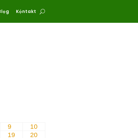
Blọg
Kọ́ntakt
9
10
19
20