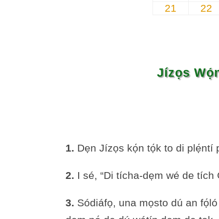
21
22
Jízọs Wọ́n
1.
Dẹn Jízọs kọ́n tọ́k to di plẹ́ntí 
2.
I sé, “Di tícha-dẹm wé de tích 
3.
Sódiáfọ, una mọsto dú an fọ́ló