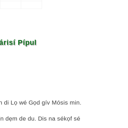
risí Pípul
tín di Lọ wé Gọd gív Mósis min.
tín dẹm de du. Dis na sékọf sé