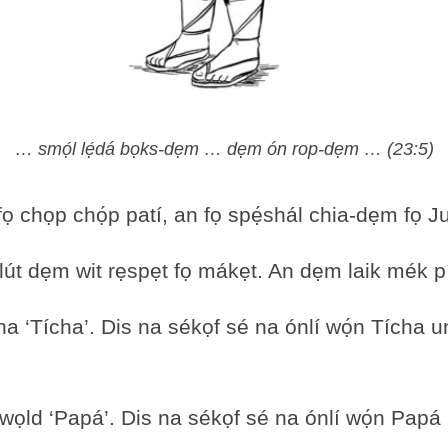
… smọ́l lẹ́dá bọks-dẹm … dẹm ón rop-dẹm … (23:5)
ul fọ chọp chọ́p patí, an fọ spẹ́shál chia-dẹm f
lút dẹm wit rẹspẹt fọ mákẹt. An dẹm laik mék pi
na ‘Tícha’. Dis na sékọf sé na ónlí wọ́n Tícha 
s wọld ‘Papá’. Dis na sékọf sé na ónlí wọ́n Papa