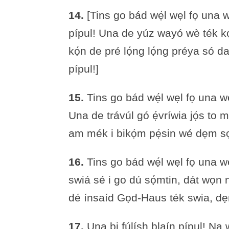
14.
[Tins go bád wẹ́l wẹl fọ una we
pípul! Una de yúz wayó wè té
kọ́n de pré lọ́ng lọ́ng préya só d
pípul!]
15.
Tins go bád wẹ́l wẹl fọ una wé 
Una de trávúl gó ẹ́vríwia jọ́s to 
am mék i bikọ́m pẹ́sin wé dẹm sọp
16.
Tins go bád wẹ́l wẹl fọ una wé 
swiá sé i go dú sọ́mtin, dát wọn n
dé ínsaíd Gọd-Haus ték swia, dẹn 
17.
Una bi fúlísh blaín pípul! N