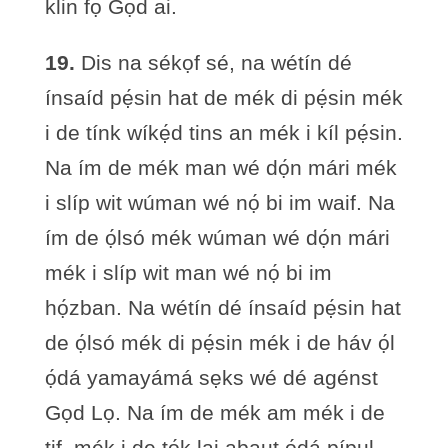
klin fọ Gọd ai.
19.
Dis na sékọf sé, na wétín dé
ínsaíd pẹ́sin hat de mék di pẹ́sin mék
i de tínk wíkẹ́d tins an mék i kíl pẹ́sin.
Na ím de mék man wé dọ́n mári mék
i slíp wit wúman wé nọ́ bi im waif. Na
ím de ọ́lsó mék wúman wé dọ́n mári
mék i slíp wit man wé nọ́ bi im
họ́zban. Na wétín dé ínsaíd pẹ́sin hat
de ọ́lsó mék di pẹ́sin mék i de háv ọ́l
ọ́dá yamayámá sẹks wé dé agénst
Gọd Lọ. Na ím de mék am mék i de
tif, mék i de tọ́k lai abaut ọ́dá pípul,