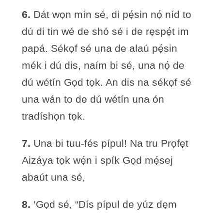
6.
Dát wọn mín sé, di pẹ́sin nọ́ níd to
dú di tin wé de shó sé i de rẹspẹ́t im
papá. Sékọf sé una de alaú pẹ́sin
mék i dú dis, naím bi sé, una nọ́ de
dú wétín Gọd tọk. An dis na sékọf sé
una wán to de dú wétín una ón
tradíshọn tọk.
7.
Una bi tuu-fés pípul! Na tru Prọfẹt
Aizáya tọk wẹ́n i spík Gọd mẹ́sej
abaút una sé,
8.
‘Gọd sé, “Dís pípul de yúz dẹm