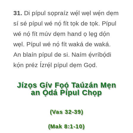
31.
Di pípul sọpraíz wẹ́l wẹl wẹ́n dẹm
sí sé pípul wé nọ́ fít tọk de tọk. Pípul
wé nọ́ fít múv dẹm hand ọ lẹg dọ́n
wẹl. Pípul wé nọ́ fít waká de waká.
An blaín pípul de si. Naím ẹ́vríbọ́di
kọ́n préz Ízrẹ́l pípul dẹm Gọd.
Jízọs Gív Fọọ́ Taúzán Mẹn
an Ọ́dá Pípul Chọp
(Vas 32-39)
(Mak 8:1-10)