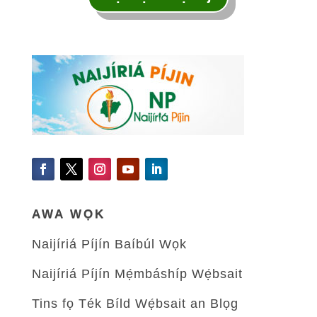
AWA WỌK
Naijíriá Píjín Baíbúl Wọk
Naijíriá Píjín Mẹ́mbáshíp Wẹ́bsait
Tins fọ Ték Bíld Wẹ́bsait an Blọg