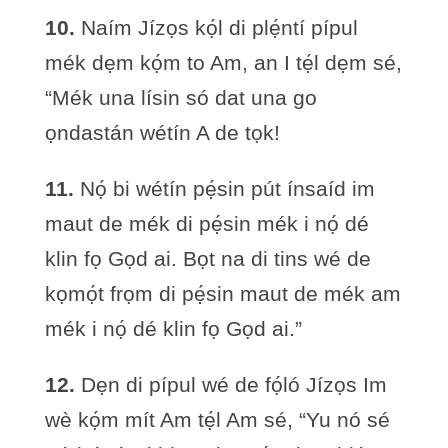
10.
Naím Jízọs kọ́l di plẹ́ntí pípul
mék dẹm kọ́m to Am, an I tẹ́l dẹm sé,
“Mék una lísin só dat una go
ọndastán wétín A de tọk!
11.
Nọ́ bi wétín pẹ́sin pút ínsaíd im
maut de mék di pẹ́sin mék i nọ́ dé
klin fọ Gọd ai. Bọt na di tins wé de
kọmọ́t frọm di pẹ́sin maut de mék am
mék i nọ́ dé klin fọ Gọd ai.”
12.
Dẹn di pípul wé de fọ́ló Jízọs Im
wè kọ́m mít Am tẹ́l Am sé, “Yu nó sé