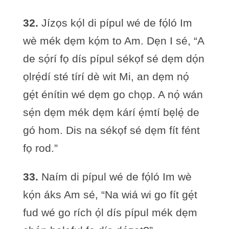
32.
Jízọs kọ́l di pípul wé de fọ́ló Im
wè mék dẹm kọ́m to Am. Dẹn I sé, “A
de sọ́rí fọ dís pípul sékọf sé dẹm dọ́n
ọlrẹ́dí sté tírí dè wit Mi, an dẹm nọ́
gẹ́t énítin wé dẹm go chọp. A nọ́ wán
sẹ́n dẹm mék dẹm kárí ẹ́mtí bẹlẹ́ de
gó hom. Dis na sékọf sé dẹm fít fént
fọ rod.”
33.
Naím di pípul wé de fọ́ló Im wè
kọ́n áks Am sé, “Na wiá wi go fít gẹ́t
fud wé go rích ọ́l dís pípul mék dẹm