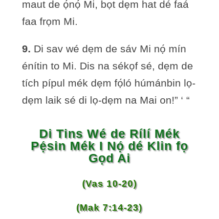
maut de ọ́nọ́ Mi, bọt dẹm hat dé faá
faa frọm Mi.
9.
Di sav wé dẹm de sáv Mi nọ́ mín
énítin to Mi. Dis na sékọf sé, dẹm de
tích pípul mék dẹm fọ́ló húmánbin lọ-
dẹm laik sé di lọ-dẹm na Mai on!” ‘ “
Di Tins Wé de Rílí Mék
Pẹ́sin Mék I Nọ́ dé Klin fọ
Gọd Ai
(Vas 10-20)
(Mak 7:14-23)