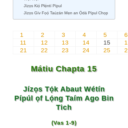
Jízọs Kiọ́ Plẹ́ntí Pípul
Jízọs Gív Fọọ́ Taúzán Mẹn an Ọ́dá Pípul Chọp
1
2
3
4
5
6
11
12
13
14
15
1
21
22
23
24
25
2
Mátiu Chapta 15
Jízọs Tọ́k Abaut Wétín
Pípúl ọf Lọ́ng Taím Ago Bin
Tich
(Vas 1-9)