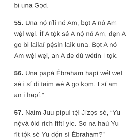
bi una Gọd.
55.
Una nọ́ rílí nó Am, bọt A nó Am
wẹ́l wẹl. Íf A tọ́k sé A nọ́ nó Am, dẹn A
go bi lailaí pẹ́sin laik una. Bọt A nó
Am wẹ́l wẹl, an A de dú wétín I tọk.
56.
Una papá Ébraham hapí wẹ́l wẹl
sé i sí di taim wé A go kọm. I sí am
an i hapí.”
57.
Naím Juu pípul tẹ́l Jízọs sé, “Yu
nẹ́vá óld rích fíftí yie. So na haú Yu
fít tọ́k sé Yu dọ́n sí Ébraham?”