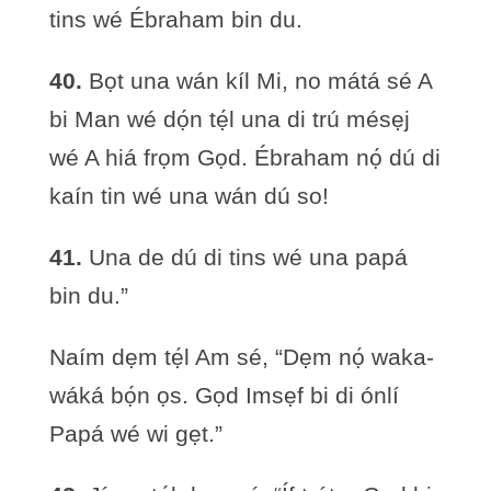
tins wé Ébraham bin du.
40.
Bọt una wán kíl Mi, no mátá sé A
bi Man wé dọ́n tẹ́l una di trú mésẹj
wé A hiá frọm Gọd. Ébraham nọ́ dú di
kaín tin wé una wán dú so!
41.
Una de dú di tins wé una papá
bin du.”
Naím dẹm tẹ́l Am sé, “Dẹm nọ́ waka-
wáká bọ́n ọs. Gọd Imsẹf bi di ónlí
Papá wé wi gẹt.”