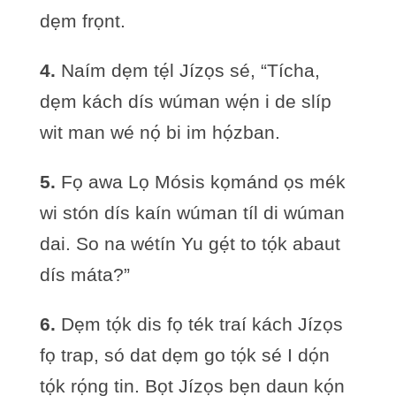
dẹm frọnt.
4.
Naím dẹm tẹ́l Jízọs sé, “Tícha,
dẹm kách dís wúman wẹ́n i de slíp
wit man wé nọ́ bi im họ́zban.
5.
Fọ awa Lọ Mósis kọmánd ọs mék
wi stón dís kaín wúman tíl di wúman
dai. So na wétín Yu gẹ́t to tọ́k abaut
dís máta?”
6.
Dẹm tọ́k dis fọ ték traí kách Jízọs
fọ trap, só dat dẹm go tọ́k sé I dọ́n
tọ́k rọ́ng tin. Bọt Jízọs bẹn daun kọ́n