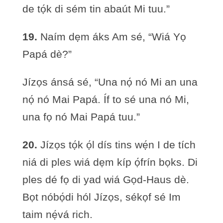
de tọ́k di sém tin abaút Mi tuu.”
19.
Naím dẹm áks Am sé, “Wiá Yọ
Papá dè?”
Jízọs ánsá sé, “Una nọ́ nó Mi an una
nọ́ nó Mai Papá. Íf to sé una nó Mi,
una fọ nó Mai Papá tuu.”
20.
Jízọs tọ́k ọ́l dís tins wẹ́n I de tích
niá di ples wiá dẹm kíp ọ́frín bọks. Di
ples dé fọ di yad wiá Gọd-Haus dè.
Bọt nóbọ́di hól Jízọs, sékọf sé Im
taim nẹ́vá rich.