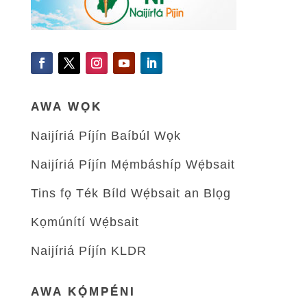
AWA WỌK
Naijíriá Píjín Baíbúl Wọk
Naijíriá Píjín Mẹ́mbáshíp Wẹ́bsait
Tins fọ Ték Bíld Wẹ́bsait an Blọg
Kọmúnítí Wẹ́bsait
Naijíriá Píjín KLDR
AWA KỌ́MPÉNI