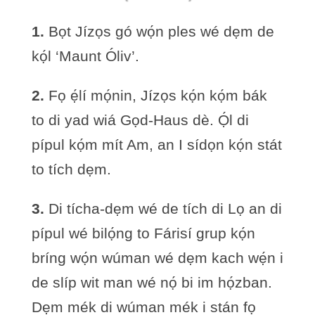
1.
Bọt Jízọs gó wọ́n ples wé dẹm de
kọ́l ‘Maunt Óliv’.
2.
Fọ ẹ́lí mọ́nin, Jízọs kọ́n kọ́m bák
to di yad wiá Gọd-Haus dè. Ọ́l di
pípul kọ́m mít Am, an I sídọn kọ́n stát
to tích dẹm.
3.
Di tícha-dẹm wé de tích di Lọ an di
pípul wé bilọ́ng to Fárisí grup kọ́n
bríng wọ́n wúman wé dẹm kach wẹ́n i
de slíp wit man wé nọ́ bi im họ́zban.
Dẹm mék di wúman mék i stán fọ