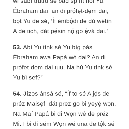
wi sabí trútru sé bád spírit hól Yu.
Ébraham dai, an di prọ́fẹt-dẹm dai,
bọt Yu de sé, ‘Íf éníbọ́di de dú wétín
A de tich, dát pẹ́sin nọ́ go ẹ́vá dai.’
53.
Abí Yu tínk sé Yu bíg pás
Ébraham awa Papá wé dai? An di
prọ́fẹt-dẹm dai tuu. Na hú Yu tínk sé
Yu bì sẹf?”
54.
Jízọs ánsá sé, “Íf to sé A jọ́s de
préz Maisẹf, dát prez go bi yẹyẹ́ wọn.
Na Maí Papá bi di Wọn wé de préz
Mi. I bi di sém Wọn wé una de tọ́k sé