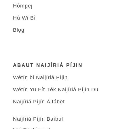
Hómpẹj
Hú Wi Bì
Blọg
ABAUT NAIJÍRIÁ PÍJIN
Wétín bi Naijíriá Píjin
Wétín Yu Fít Ték Naijíriá Píjin Du
Naijíriá Píjín Álfábẹt
Naijíriá Píjín Baíbul