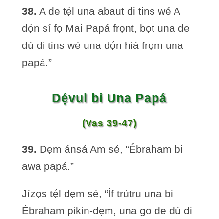
38.
A de tẹ́l una abaut di tins wé A
dọ́n sí fọ Mai Papá frọnt, bọt una de
dú di tins wé una dọ́n hiá frọm una
papá.”
Dẹ́vul bi Una Papá
(Vas 39-47)
39.
Dẹm ánsá Am sé, “Ébraham bi
awa papá.”
Jízọs tẹ́l dẹm sé, “Íf trútru una bi
Ébraham pikin-dẹm, una go de dú di