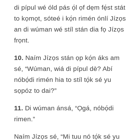
di pípul wé óld pás ọ́l ọf dẹm fẹ́st stát
to kọmọt, sóteé i kọ́n rimén ónlí Jízọs
an di wúman wé stíl stán dia fọ Jízọs
frọnt.
10.
Naím Jízọs stán ọp kọ́n áks am
sé, “Wúman, wiá di pípul dè? Abí
nóbọ́di rimén hia to stíl tọ́k sé yu
sọpóz to dai?”
11.
Di wúman ánsá, “Ọgá, nóbọ́di
rimen.”
Naím Jízọs sé, “Mi tuu nó tọ́k sé yu