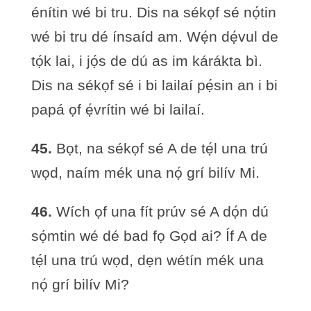
énítin wé bi tru. Dis na sékọf sé nọ́tin
wé bi tru dé ínsaíd am. Wẹ́n dẹ́vul de
tọ́k lai, i jọ́s de dú as im kárákta bì.
Dis na sékọf sé i bi lailaí pẹ́sin an i bi
papá ọf ẹ́vrítin wé bi lailaí.
45.
Bọt, na sékọf sé A de tẹ́l una trú
wọd, naím mék una nọ́ grí bilív Mi.
46.
Wích ọf una fít prúv sé A dọ́n dú
sọ́mtin wé dé bad fọ Gọd ai? Íf A de
tẹ́l una trú wọd, dẹn wétín mék una
nọ́ grí bilív Mi?