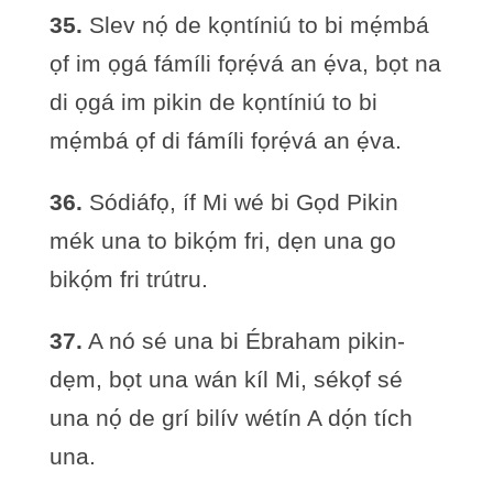
35.
Slev nọ́ de kọntíniú to bi mẹ́mbá
ọf im ọgá fámíli fọrẹ́vá an ẹ́va, bọt na
di ọgá im pikin de kọntíniú to bi
mẹ́mbá ọf di fámíli fọrẹ́vá an ẹ́va.
36.
Sódiáfọ, íf Mi wé bi Gọd Pikin
mék una to bikọ́m fri, dẹn una go
bikọ́m fri trútru.
37.
A nó sé una bi Ébraham pikin-
dẹm, bọt una wán kíl Mi, sékọf sé
una nọ́ de grí bilív wétín A dọ́n tích
una.