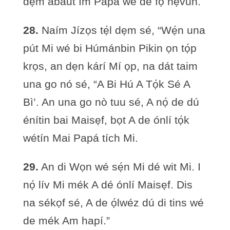
dẹm abaut Im Papá wé dé fọ hẹ́vun.
28.
Naím Jízọs tẹ́l dẹm sé, “Wẹ́n una
pút Mi wé bi Húmánbin Pikin ọn tọ́p
krọs, an dẹn kárí Mí ọp, na dát taim
una go nó sé, “A Bi Hú A Tọ́k Sé A
Bì’. An una go nò tuu sé, A nọ́ de dú
énítin bai Maisẹf, bọt A de ónlí tọ́k
wétín Mai Papá tích Mi.
29.
An di Wọn wé sẹ́n Mi dé wit Mi. I
nọ́ lív Mi mék A dé ónlí Maisẹf. Dis
na sékọf sé, A de ọ́lwéz dú di tins wé
de mék Am hapí.”