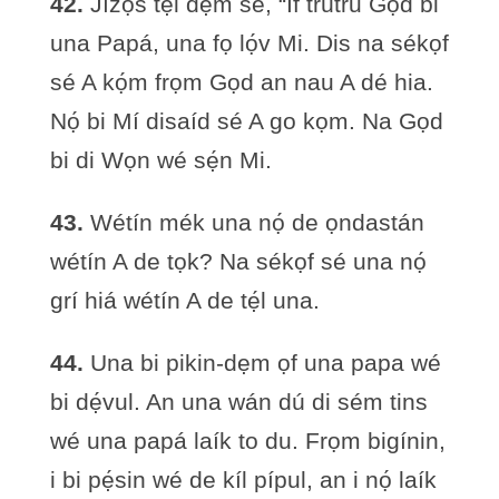
42.
Jízọs tẹ́l dẹm sé, “Íf trútru Gọd bi
una Papá, una fọ lọ́v Mi. Dis na sékọf
sé A kọ́m frọm Gọd an nau A dé hia.
Nọ́ bi Mí disaíd sé A go kọm. Na Gọd
bi di Wọn wé sẹ́n Mi.
43.
Wétín mék una nọ́ de ọndastán
wétín A de tọk? Na sékọf sé una nọ́
grí hiá wétín A de tẹ́l una.
44.
Una bi pikin-dẹm ọf una papa wé
bi dẹ́vul. An una wán dú di sém tins
wé una papá laík to du. Frọm bigínin,
i bi pẹ́sin wé de kíl pípul, an i nọ́ laík