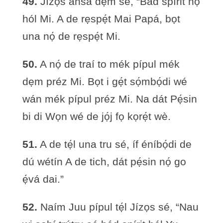
49.
Jízọs ánsá dẹm sé, “Bád spírit nọ́
hól Mi. A de rẹspẹ́t Mai Papá, bọt
una nọ́ de rẹspẹ́t Mi.
50.
A nọ́ de traí to mék pípul mék
dẹm préz Mi. Bọt i gẹ́t sọ́mbọ́di wé
wán mék pípul préz Mi. Na dát Pẹ́sin
bi di Wọn wé de jọ́j fọ kọrẹ́t wè.
51.
A de tẹ́l una tru sé, íf éníbọ́di de
dú wétín A de tich, dát pẹ́sin nọ́ go
ẹ́vá dai.”
52.
Naím Juu pípul tẹ́l Jízọs sé, “Nau