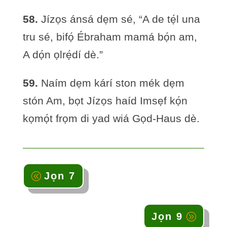
58.
Jízọs ánsá dẹm sé, “A de tẹ́l una
tru sé, bifọ́ Ébraham mamá bọ́n am,
A dọ́n ọlrẹ́dí dè.”
59.
Naím dẹm kárí ston mék dẹm
stón Am, bọt Jízọs haíd Imsẹf kọ́n
kọmọ́t frọm di yad wiá Gọd-Haus dè.
Jọn 7
Jọn 9