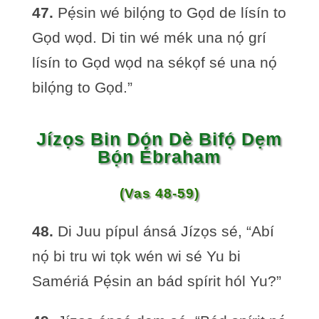
47.
Pẹ́sin wé bilọ́ng to Gọd de lísín to
Gọd wọd. Di tin wé mék una nọ́ grí
lísín to Gọd wọd na sékọf sé una nọ́
bilọ́ng to Gọd.”
Jízọs Bin Dọ́n Dè Bifọ́ Dẹm
Bọ́n Ébraham
(Vas 48-59)
48.
Di Juu pípul ánsá Jízọs sé, “Abí
nọ́ bi tru wi tọk wén wi sé Yu bi
Samériá Pẹ́sin an bád spírit hól Yu?”