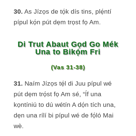
30.
As Jízọs de tọ́k dís tins, plẹ́ntí
pípul kọ́n pút dẹm trọst fọ Am.
Di Trut Abaut Gọd Go Mék
Una to Bikọ́m Fri
(Vas 31-38)
31.
Naím Jízọs tẹ́l di Juu pípul wé
pút dẹm trọ́st fọ Am sé, “Íf una
kọntíniú to dú wétín A dọ́n tích una,
dẹn una rílí bi pípul wé de fọ́ló Mai
wè.