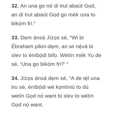
32.
An una go nó di trut abaút Gọd,
an di trut abaút Gọd go mék una to
bikọ́m fri.”
33.
Dẹm ánsá Jízọs sé, “Wi bi
Ébraham pikin-dẹm, an wi nẹ́vá bi
slev to éníbọ́di bifọ. Wétín mék Yu de
sé, ‘Una go bikọ́m fri?’ “
34.
Jízọs ánsá dẹm sé, “A de tẹ́l una
tru sé, éníbọ́di wé kọntíniú to dú
wetín Gọd nọ́ want bi slev to wétín
Gọd nọ́ want.