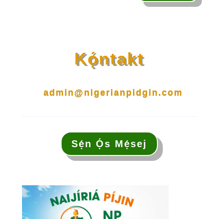
Kọ́ntakt
admin@nigerianpidgin.com
Sẹ́n Ọ́s Mẹ́sej