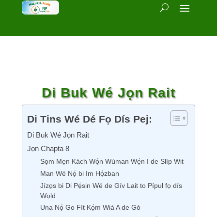
Di Buk Wé Jọn Rait
Di Tins Wé Dé Fọ Dís Pej:
Di Buk Wé Jọn Rait
Jọn Chapta 8
Sọm Mẹn Kách Wọ́n Wúman Wẹ́n I de Slíp Wit
Man Wé Nọ́ bi Im Họ́zban
Jízọs bi Di Pẹ́sin Wé de Gív Lait to Pípul fọ dís
Wọld
Una Nọ́ Go Fít Kọ́m Wiá A de Gò