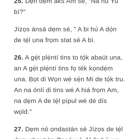
25.
Dẹn dẹm áks Am sé, “Na hú Yu
bì?”
Jízọs ánsá dẹm sé, ” A bi hú A dọ́n
de tẹ́l una frọm stat sé A bì.
26.
A gẹ́t plẹ́ntí tins to tọ́k abaút una,
an A gẹ́t plẹ́ntí tins fọ ték kọndẹ́m
una. Bọt di Wọn wé sẹ́n Mi de tọ́k tru.
An na ónlí di tins wé A hiá frọm Am,
na dẹm A de tẹ́l pípul wé dé dís
wọld.”
27.
Dẹm nó ọndastán sé Jízọs de tẹ́l