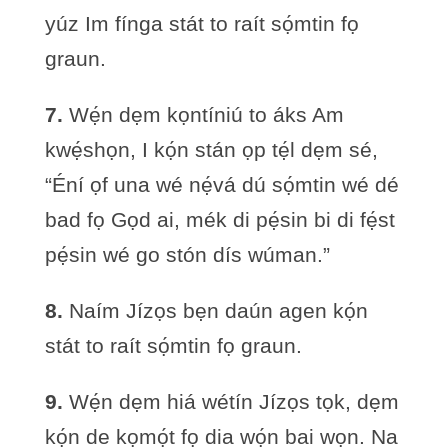
yúz Im fínga stát to raít sọ́mtin fọ
graun.
7.
Wẹ́n dẹm kọntíniú to áks Am
kwẹ́shọn, I kọ́n stán ọp tẹ́l dẹm sé,
“Éní ọf una wé nẹ́vá dú sọ́mtin wé dé
bad fọ Gọd ai, mék di pẹ́sin bi di fẹ́st
pẹ́sin wé go stón dís wúman.”
8.
Naím Jízọs bẹn daún agen kọ́n
stát to raít sọ́mtin fọ graun.
9.
Wẹ́n dẹm hiá wétín Jízọs tọk, dẹm
kọ́n de kọmọ́t fọ dia wọ́n bai wọn. Na