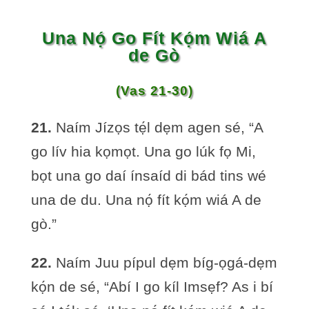
Una Nọ́ Go Fít Kọ́m Wiá A
de Gò
(Vas 21-30)
21.
Naím Jízọs tẹ́l dẹm agen sé, “A
go lív hia kọmọt. Una go lúk fọ Mi,
bọt una go daí ínsaíd di bád tins wé
una de du. Una nọ́ fít kọ́m wiá A de
gò.”
22.
Naím Juu pípul dẹm bíg-ọgá-dẹm
kọ́n de sé, “Abí I go kíl Imsẹf? As i bí