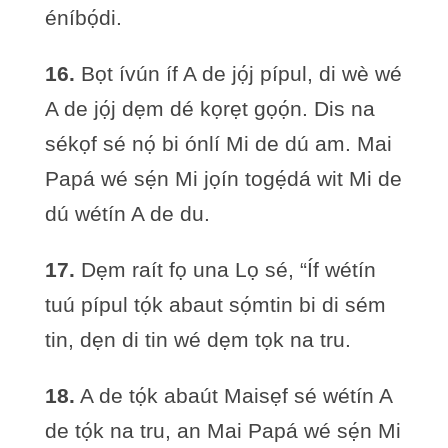
éníbọ́di.
16.
Bọt ívún íf A de jọ́j pípul, di wè wé
A de jọ́j dẹm dé kọrẹt gọọ́n. Dis na
sékọf sé nọ́ bi ónlí Mi de dú am. Mai
Papá wé sẹ́n Mi jọín togẹ́dá wit Mi de
dú wétín A de du.
17.
Dẹm raít fọ una Lọ sé, “Íf wétín
tuú pípul tọ́k abaut sọ́mtin bi di sém
tin, dẹn di tin wé dẹm tọk na tru.
18.
A de tọ́k abaút Maisẹf sé wétín A
de tọ́k na tru, an Mai Papá wé sẹ́n Mi