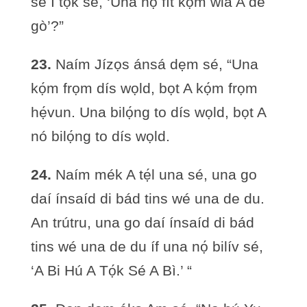
sé I tọ́k sé, ‘Una nọ́ fít kọ́m wiá A de
gò’?”
23.
Naím Jízọs ánsá dẹm sé, “Una
kọ́m frọm dís wọld, bọt A kọ́m frọm
hẹ́vun. Una bilọ́ng to dís wọld, bọt A
nó bilọ́ng to dís wọld.
24.
Naím mék A tẹ́l una sé, una go
daí ínsaíd di bád tins wé una de du.
An trútru, una go daí ínsaíd di bád
tins wé una de du íf una nọ́ bilív sé,
‘A Bi Hú A Tọ́k Sé A Bì.’ “