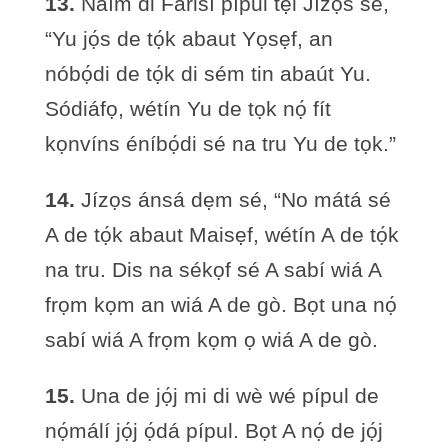
13.
Naím di Fárisí pípul tẹ́l Jízọs sé,
“Yu jọ́s de tọ́k abaut Yọsẹf, an
nóbọ́di de tọ́k di sém tin abaút Yu.
Sódiáfọ, wétín Yu de tọk nọ́ fít
kọnvíns éníbọ́di sé na tru Yu de tọk.”
14.
Jízọs ánsá dẹm sé, “No mátá sé
A de tọ́k abaut Maisẹf, wétín A de tọ́k
na tru. Dis na sékọf sé A sabí wiá A
frọm kọm an wiá A de gò. Bọt una nọ́
sabí wiá A frọm kọm ọ wiá A de gò.
15.
Una de jọ́j mi di wè wé pípul de
nọ́málí jọ́j ọ́dá pípul. Bọt A nọ́ de jọ́j