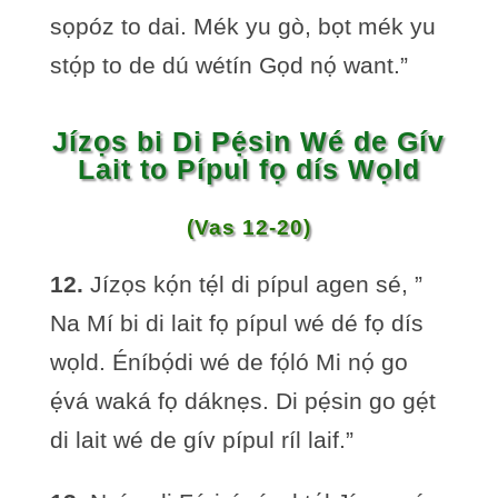
sọpóz to dai. Mék yu gò, bọt mék yu
stọ́p to de dú wétín Gọd nọ́ want.”
Jízọs bi Di Pẹ́sin Wé de Gív
Lait to Pípul fọ dís Wọld
(Vas 12-20)
12.
Jízọs kọ́n tẹ́l di pípul agen sé, ”
Na Mí bi di lait fọ pípul wé dé fọ dís
wọld. Éníbọ́di wé de fọ́ló Mi nọ́ go
ẹ́vá waká fọ dáknẹs. Di pẹ́sin go gẹ́t
di lait wé de gív pípul ríl laif.”